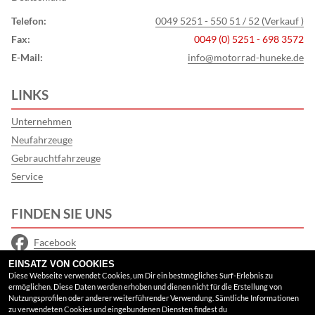
Telefon:
0049 5251 - 550 51 / 52 (Verkauf )
Fax:
0049 (0) 5251 - 698 3572
E-Mail:
info@motorrad-huneke.de
LINKS
Unternehmen
Neufahrzeuge
Gebrauchtfahrzeuge
Service
FINDEN SIE UNS
Facebook
EINSATZ VON COOKIES
Instagram
Diese Webseite verwendet Cookies, um Dir ein bestmögliches Surf-Erlebnis zu
ermöglichen. Diese Daten werden erhoben und dienen nicht für die Erstellung von
Google Maps
Nutzungsprofilen oder anderer weiterführender Verwendung. Sämtliche Informationen
zu verwendeten Cookies und eingebundenen Diensten findest du